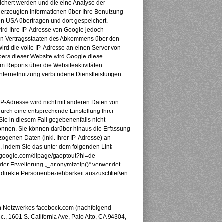
ichert werden und die eine Analyse der
 erzeugten Informationen über Ihre Benutzung
en USA übertragen und dort gespeichert.
wird Ihre IP-Adresse von Google jedoch
ren Vertragsstaaten des Abkommens über den
ird die volle IP-Adresse an einen Server von
ibers dieser Website wird Google diese
m Reports über die Websiteaktivitäten
Internetnutzung verbundene Dienstleistungen
IP-Adresse wird nicht mit anderen Daten von
rch eine entsprechende Einstellung Ihrer
Sie in diesem Fall gegebenenfalls nicht
önnen. Sie können darüber hinaus die Erfassung
ogenen Daten (inkl. Ihrer IP-Adresse) an
, indem Sie das unter dem folgenden Link
ls.google.com/dlpage/gaoptout?hl=de
 der Erweiterung „_anonymizeIp()“ verwendet
e direkte Personenbeziehbarkeit auszuschließen.
en Netzwerkes facebook.com (nachfolgend
., 1601 S. California Ave, Palo Alto, CA 94304,