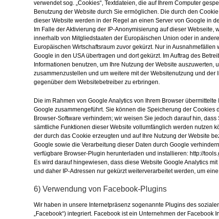
verwendet sog. „Cookies“, Textdateien, die auf Ihrem Computer gespe
Benutzung der Website durch Sie ermöglichen. Die durch den Cookie
dieser Website werden in der Regel an einen Server von Google in d
Im Falle der Aktivierung der IP-Anonymisierung auf dieser Webseite, 
innerhalb von Mitgliedstaaten der Europäischen Union oder in ande
Europäischen Wirtschaftsraum zuvor gekürzt. Nur in Ausnahmefällen w
Google in den USA übertragen und dort gekürzt. Im Auftrag des Betre
Informationen benutzen, um Ihre Nutzung der Website auszuwerten, u
zusammenzustellen und um weitere mit der Websitenutzung und der 
gegenüber dem Websitebetreiber zu erbringen.
Die im Rahmen von Google Analytics von Ihrem Browser übermittelte 
Google zusammengeführt. Sie können die Speicherung der Cookies du
Browser-Software verhindern; wir weisen Sie jedoch darauf hin, dass 
sämtliche Funktionen dieser Website vollumfänglich werden nutzen k
der durch das Cookie erzeugten und auf Ihre Nutzung der Website bez
Google sowie die Verarbeitung dieser Daten durch Google verhindern
verfügbare Browser-Plugin herunterladen und installieren: http://too
Es wird darauf hingewiesen, dass diese Website Google Analytics mit
und daher IP-Adressen nur gekürzt weiterverarbeitet werden, um ein
6) Verwendung von Facebook-Plugins
Wir haben in unsere Internetpräsenz sogenannte Plugins des sozial
„Facebook“) integriert. Facebook ist ein Unternehmen der Facebook Inc