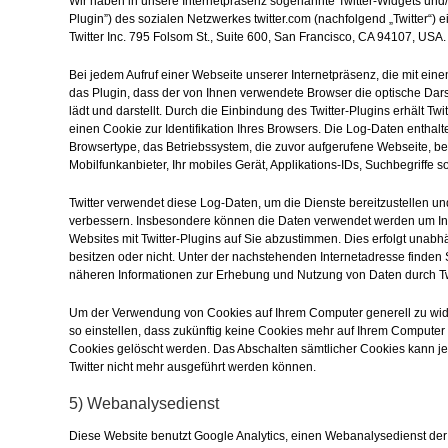
Wir haben in unsere Internetpräsenz sogenannte Twitter-Widgets und/o
Plugin”) des sozialen Netzwerkes twitter.com (nachfolgend „Twitter“) 
Twitter Inc. 795 Folsom St., Suite 600, San Francisco, CA 94107, USA.
Bei jedem Aufruf einer Webseite unserer Internetpräsenz, die mit eine
das Plugin, dass der von Ihnen verwendete Browser die optische Darst
lädt und darstellt. Durch die Einbindung des Twitter-Plugins erhält Tw
einen Cookie zur Identifikation Ihres Browsers. Die Log-Daten enthal
Browsertype, das Betriebssystem, die zuvor aufgerufene Webseite, be
Mobilfunkanbieter, Ihr mobiles Gerät, Applikations-IDs, Suchbegriffe 
Twitter verwendet diese Log-Daten, um die Dienste bereitzustellen u
verbessern. Insbesondere können die Daten verwendet werden um Inha
Websites mit Twitter-Plugins auf Sie abzustimmen. Dies erfolgt unabh
besitzen oder nicht. Unter der nachstehenden Internetadresse finden 
näheren Informationen zur Erhebung und Nutzung von Daten durch Twitt
Um der Verwendung von Cookies auf Ihrem Computer generell zu wide
so einstellen, dass zukünftig keine Cookies mehr auf Ihrem Compute
Cookies gelöscht werden. Das Abschalten sämtlicher Cookies kann je
Twitter nicht mehr ausgeführt werden können.
5) Webanalysedienst
Diese Website benutzt Google Analytics, einen Webanalysedienst der 