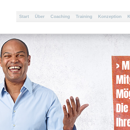
Start
Über
Coaching
Training
Konzeption
K
> M
Mit
Mög
Die
Ihr