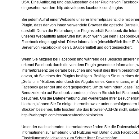
USA. Eine Auflistung und das Aussehen dieser Plugins von Facebook
eingesehen werden: http://developers.facebook.com/plugins
Bei jedem Aufruf einer Webseite unserer Internetpräsenz, die mit eine
Plugin, dass der von Ihnen verwendete Browser die optische Darstel
darstellt. Durch die Einbindung der Plugins erhält Facebook die Infor
unseres Webauftritts aufgerufen hat, auch wenn Sie kein Facebook-Be
Facebook eingeloggt sind. Diese Information (einschließlich Ihrer IP-
Server von Facebook in den USA übermittelt und dort gespeichert.
Wenn Sie Mitglied bei Facebook und während des Besuchs unserer In
erkennt Facebook durch die von dem Plugin gesendete Information, 
Internetpräsenz Sie gerade besuchen und weist dies Ihrem persönli
davon, ob Sie eines der Plugins betätigen. Betätigen Sie nun eines d
„Gefällt mir“-Buttons oder durch die Abgabe eines Kommentares, wird 
Facebook gesendet und dort gespeichert. Um zu verhindern, dass F
Benutzerkonto auf Facebook zuordnet, müssen Sie sich bei Facebook
besuchen. Um die Datenerhebung und -weitergabe Ihrer Besucherdate
blocken, können Sie für einige Internetbrowser unter nachfolgendem
Blocker“ beziehen, bitte löschen Sie das Browser-Add-On nicht, sola
http://webgraph.com/resources/facebookblocker/
Unter der nachstehenden Internetadresse finden Sie die Datenschut
Informationen zur Erhebung und Nutzung von Daten durch Facebook,
Einstellungsmöglichkeiten zum Schutz Ihrer Privatsphäre: