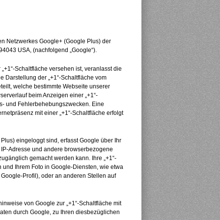
len Netzwerkes Google+ (Google Plus) der
 94043 USA, (nachfolgend „Google“).
 „+1“-Schaltfläche versehen ist, veranlasst die
e Darstellung der „+1“-Schaltfläche vom
eteilt, welche bestimmte Webseite unserer
serverlauf beim Anzeigen einer „+1“-
ngs- und Fehlerbehebungszwecken. Eine
netpräsenz mit einer „+1“-Schaltfläche erfolgt
lus) eingeloggt sind, erfasst Google über Ihr
re IP-Adresse und andere browserbezogene
 zugänglich gemacht werden kann. Ihre „+1“-
und Ihrem Foto in Google-Diensten, wie etwa
 Google-Profil), oder an anderen Stellen auf
inweise von Google zur „+1“-Schaltfläche mit
aten durch Google, zu Ihren diesbezüglichen