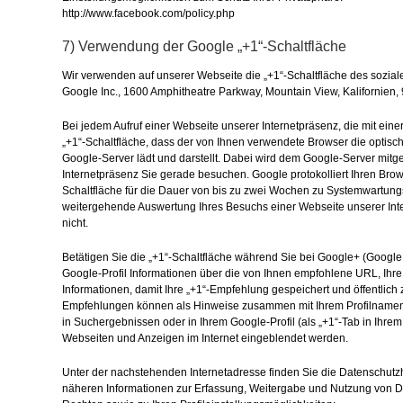
http://www.facebook.com/policy.php
7) Verwendung der Google „+1“-Schaltfläche
Wir verwenden auf unserer Webseite die „+1“-Schaltfläche des sozia
Google Inc., 1600 Amphitheatre Parkway, Mountain View, Kalifornien,
Bei jedem Aufruf einer Webseite unserer Internetpräsenz, die mit einer
„+1“-Schaltfläche, dass der von Ihnen verwendete Browser die optisch
Google-Server lädt und darstellt. Dabei wird dem Google-Server mitg
Internetpräsenz Sie gerade besuchen. Google protokolliert Ihren Brow
Schaltfläche für die Dauer von bis zu zwei Wochen zu Systemwartu
weitergehende Auswertung Ihres Besuchs einer Webseite unserer Inter
nicht.
Betätigen Sie die „+1“-Schaltfläche während Sie bei Google+ (Google P
Google-Profil Informationen über die von Ihnen empfohlene URL, Ih
Informationen, damit Ihre „+1“-Empfehlung gespeichert und öffentlich
Empfehlungen können als Hinweise zusammen mit Ihrem Profilnamen 
in Suchergebnissen oder in Ihrem Google-Profil (als „+1“-Tab in Ihrem
Webseiten und Anzeigen im Internet eingeblendet werden.
Unter der nachstehenden Internetadresse finden Sie die Datenschutzh
näheren Informationen zur Erfassung, Weitergabe und Nutzung von D