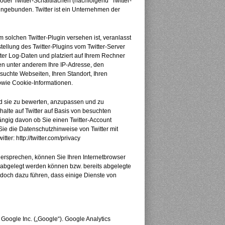
der Twitter-Schaltflächen (nachfolgend “Twitter-
eingebunden. Twitter ist ein Unternehmen der
m solchen Twitter-Plugin versehen ist, veranlasst
ellung des Twitter-Plugins vom Twitter-Server
itter Log-Daten und platziert auf Ihrem Rechner
ten unter anderem Ihre IP-Adresse, den
suchte Webseiten, Ihren Standort, Ihren
sowie Cookie-Informationen.
nd sie zu bewerten, anzupassen und zu
lte auf Twitter auf Basis von besuchten
ängig davon ob Sie einen Twitter-Account
Sie die Datenschutzhinweise von Twitter mit
er: http://twitter.com/privacy
rsprechen, können Sie Ihren Internetbrowser
r abgelegt werden können bzw. bereits abgelegte
doch dazu führen, dass einige Dienste von
Google Inc. („Google“). Google Analytics