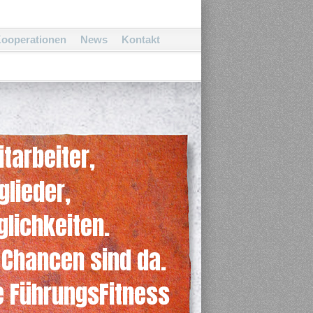
ooperationen
News
Kontakt
itarbeiter,
glieder,
lichkeiten.
 Chancen sind da.
e FührungsFitness