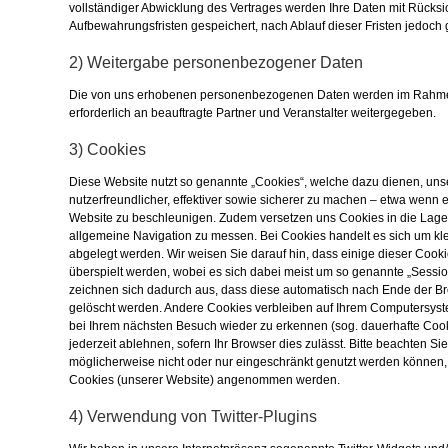
vollständiger Abwicklung des Vertrages werden Ihre Daten mit Rücksic
Aufbewahrungsfristen gespeichert, nach Ablauf dieser Fristen jedoch 
2) Weitergabe personenbezogener Daten
Die von uns erhobenen personenbezogenen Daten werden im Rahmen 
erforderlich an beauftragte Partner und Veranstalter weitergegeben.
3) Cookies
Diese Website nutzt so genannte „Cookies“, welche dazu dienen, uns
nutzerfreundlicher, effektiver sowie sicherer zu machen – etwa wenn 
Website zu beschleunigen. Zudem versetzen uns Cookies in die Lage, 
allgemeine Navigation zu messen. Bei Cookies handelt es sich um kl
abgelegt werden. Wir weisen Sie darauf hin, dass einige dieser Coo
überspielt werden, wobei es sich dabei meist um so genannte „Sessio
zeichnen sich dadurch aus, dass diese automatisch nach Ende der Bro
gelöscht werden. Andere Cookies verbleiben auf Ihrem Computersys
bei Ihrem nächsten Besuch wieder zu erkennen (sog. dauerhafte Cook
jederzeit ablehnen, sofern Ihr Browser dies zulässt. Bitte beachten S
möglicherweise nicht oder nur eingeschränkt genutzt werden können, w
Cookies (unserer Website) angenommen werden.
4) Verwendung von Twitter-Plugins