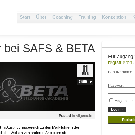
Start
Über
Coaching
Training
Konzeption
K
r bei SAFS & BETA
Für Zugang 
registrieren
S
11
Benutzername:
MAR
SHARE
Passwort:
Angemeldet
Posted in
Allgemein
im Ausbildungsbereich zu den Marktführern der
edliche Weisen von anderen Anbietern ab.